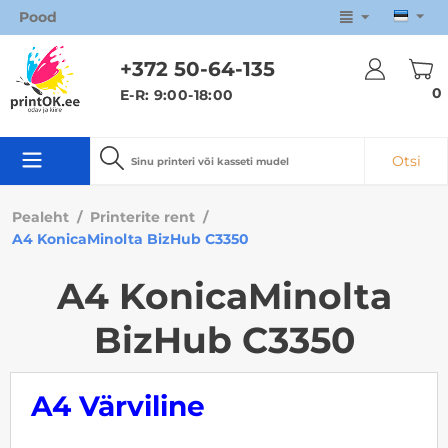
Pood
+372 50
-64-135
0
E-R: 9:00-18:00
Otsi
Pealeht
/
Printerite rent
/
A4 KonicaMinolta BizHub C3350
A4 KonicaMinolta
BizHub C3350
A4 Värviline