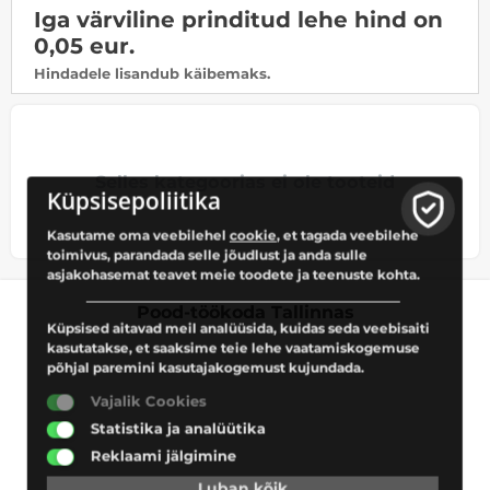
Iga värviline prinditud lehe hind on
0,05 eur.
Hindadele lisandub käibemaks.
Selles kategoorias ei ole tooteid
Küpsisepoliitika
Kasutame oma veebilehel
cookie
, et tagada veebilehe
toimivus, parandada selle jõudlust ja anda sulle
asjakohasemat teavet meie toodete ja teenuste kohta.
Pood-töökoda Tallinnas
Küpsised aitavad meil analüüsida, kuidas seda veebisaiti
kasutatakse, et saaksime teie lehe vaatamiskogemuse
põhjal paremini kasutajakogemust kujundada.
Vajalik Cookies
Statistika ja analüütika
Reklaami jälgimine
Luban kõik