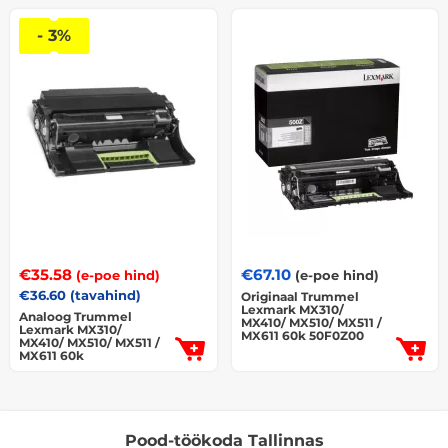
- 3%
€
35.58
€
67.10
(e-poe hind)
(e-poe hind)
€
36.60
(tavahind)
Originaal Trummel
Lexmark MX310/
Analoog Trummel
MX410/ MX510/ MX511 /
Lexmark MX310/
MX611 60k 50F0Z00
MX410/ MX510/ MX511 /
MX611 60k
Pood-töökoda Tallinnas