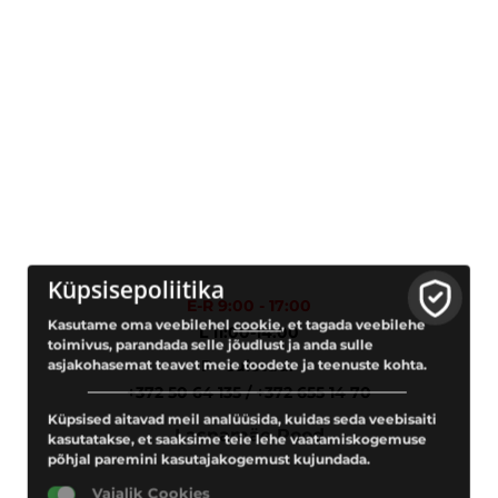
Küpsisepoliitika
E-R 9:00 - 17:00
Kasutame oma veebilehel
cookie
, et tagada veebilehe
L 11:00-14:00
toimivus, parandada selle jõudlust ja anda sulle
P - suletud.
asjakohasemat teavet meie toodete ja teenuste kohta.
+372 50 64 135 / +372 655 14 70
Küpsised aitavad meil analüüsida, kuidas seda veebisaiti
Lasnamäe Pood
kasutatakse, et saaksime teie lehe vaatamiskogemuse
põhjal paremini kasutajakogemust kujundada.
Vajalik Cookies