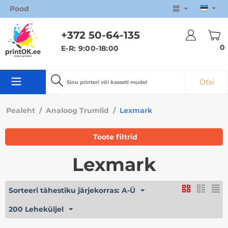
Pood
+372 50
-64-135
0
E-R: 9:00-18:00
Otsi
Pealeht
/
Analoog Trumlid
/
Lexmark
Toote filtrid
Lexmark
Sorteeri tähestiku järjekorras: A-Ü
200 Leheküljel