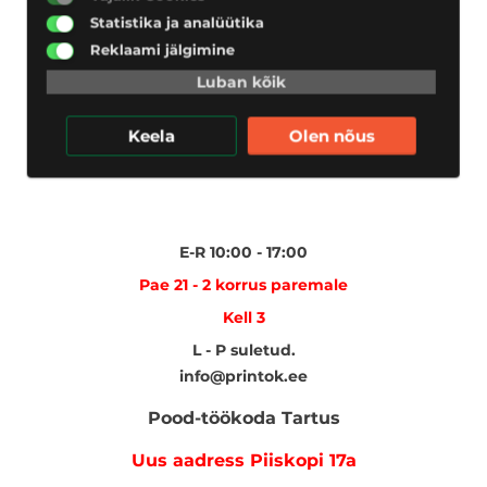
Statistika ja analüütika
Reklaami jälgimine
Luban kõik
Keela
Olen nõus
E-R 10:00 - 17:00
Pae 21 - 2 korrus paremale
Kell 3
L - P suletud.
info@printok.ee
Pood-töökoda Tartus
Uus aadress Piiskopi 17a