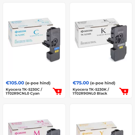
€
105.00
€
75.00
(e-poe hind)
(e-poe hind)
Kyocera TK-5230C /
Kyocera TK-5230K /
1T02R9CNL0 Cyan
1T02R90NL0 Black