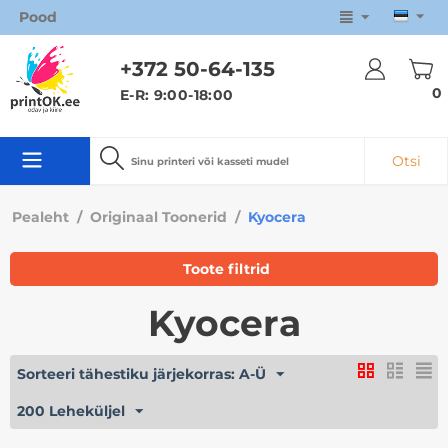
Pood
+372 50
-64-135
0
E-R: 9:00-18:00
Otsi
Pealeht
/
Originaal Toonerid
/
Kyocera
Toote filtrid
Kyocera
Sorteeri tähestiku järjekorras: A-Ü
200 Leheküljel