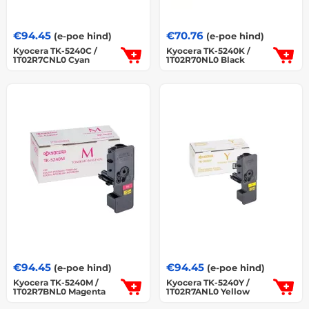
€
94.45
€
70.76
(e-poe hind)
(e-poe hind)
Kyocera TK-5240C /
Kyocera TK-5240K /
1T02R7CNL0 Cyan
1T02R70NL0 Black
€
94.45
€
94.45
(e-poe hind)
(e-poe hind)
Kyocera TK-5240M /
Kyocera TK-5240Y /
1T02R7BNL0 Magenta
1T02R7ANL0 Yellow