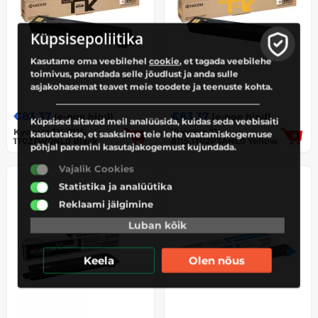
Küpsisepoliitika
Kasutame oma veebilehel
cookie
, et tagada veebilehe
toimivus, parandada selle jõudlust ja anda sulle
asjakohasemat teavet meie toodete ja teenuste kohta.
€
83.37
€
83.37
(e-poe hind)
(e-poe hind)
Küpsised aitavad meil analüüsida, kuidas seda veebisaiti
Kyocera TK-8115,
Kyocera TK-
kasutatakse, et saaksime teie lehe vaatamiskogemuse
1T02TW0NL0 Black
8115,1T02P3ANL0 Yellow
põhjal paremini kasutajakogemust kujundada.
Vajalik Cookies
Statistika ja analüütika
Reklaami jälgimine
Luban kõik
Keela
Olen nõus