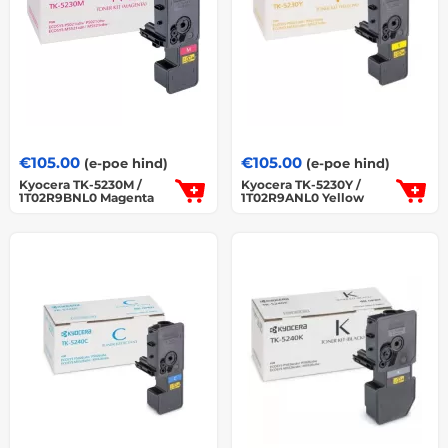
€
105.00
€
105.00
(e-poe hind)
(e-poe hind)
Kyocera TK-5230M /
Kyocera TK-5230Y /
1T02R9BNL0 Magenta
1T02R9ANL0 Yellow