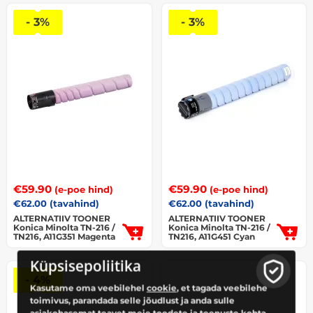
- 3%
- 3%
€
59.90
€
59.90
(e-poe hind)
(e-poe hind)
€
62.00
(tavahind)
€
62.00
(tavahind)
ALTERNATIIV TOONER
ALTERNATIIV TOONER
Konica Minolta TN-216 /
Konica Minolta TN-216 /
TN216, A11G351 Magenta
TN216, A11G451 Cyan
Küpsisepoliitika
- 4%
Kasutame oma veebilehel
cookie
, et tagada veebilehe
toimivus, parandada selle jõudlust ja anda sulle