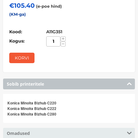
€
105.40
(e-poe hind)
(KM-ga)
Kood:
A11G351
+
Kogus:
−
KORVI
Sobib printeritele
Konica Minolta Bizhub C220
Konica Minolta Bizhub C222
Konica Minolta Bizhub C280
Omadused