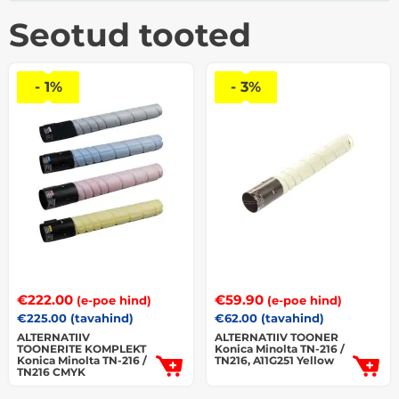
Seotud tooted
- 1%
- 3%
€
222.00
€
59.90
(e-poe hind)
(e-poe hind)
€
225.00
(tavahind)
€
62.00
(tavahind)
ALTERNATIIV
ALTERNATIIV TOONER
TOONERITE KOMPLEKT
Konica Minolta TN-216 /
Konica Minolta TN-216 /
TN216, A11G251 Yellow
TN216 CMYK