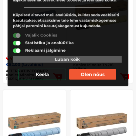
asjakohasemat teavet meie toodete ja teenuste kohta.
Küpsised aitavad meil analüüsida, kuidas seda veebisaiti
kasutatakse, et saaksime teie lehe vaatamiskogemuse
põhjal paremini kasutajakogemust kujundada.
Vajalik Cookies
Statistika ja analüütika
Reklaami jälgimine
€
49.90
€
105.40
(e-poe hind)
(e-poe hind)
Luban kõik
€
52.00
(tavahind)
Konica Minolta TN216
Yellow
ALTERNATIIV TOONER
Keela
Olen nõus
Konica Minolta TN-216 /
TN216, A11G151 Black