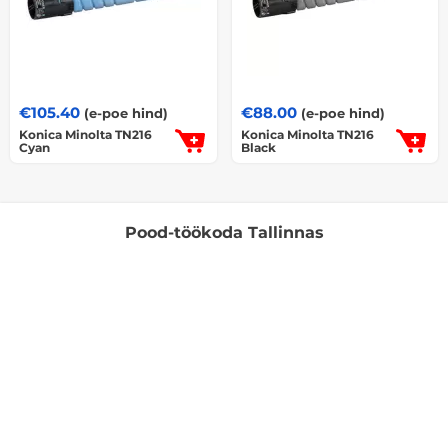
€
105.40
€
88.00
(e-poe hind)
(e-poe hind)
Konica Minolta TN216
Konica Minolta TN216
Cyan
Black
Pood-töökoda Tallinnas