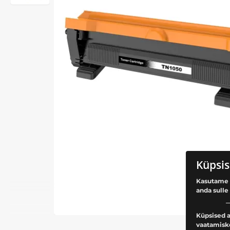
Küpsis
Kasutame 
anda sulle
Küpsised a
vaatamisk