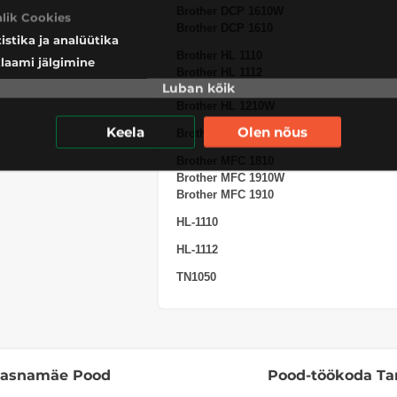
Brother DCP 1610W
alik Cookies
Brother DCP 1610
tistika ja analüütika
Brother HL 1110
laami jälgimine
Brother HL 1112
Luban kõik
Brother HL 1210
Brother HL 1210W
Keela
Olen nõus
Brother HL 1223WE
Brother MFC 1810
Brother MFC 1910W
Brother MFC 1910
HL-1110
HL-1112
TN1050
Lasnamäe Pood
Pood-töökoda Ta