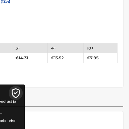
(
12
%)
3+
4+
10+
€
14.31
€
13.52
€
7.95
d
õudlust ja
teie lehe