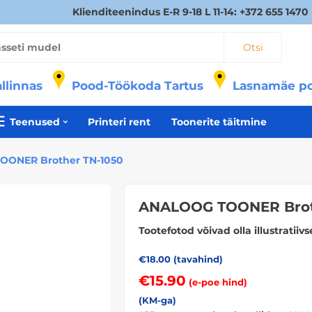
Klienditeenindus E-R 9-18 L 11-14: +372 655 1470
Otsi
llinnas
Pood-Töökoda Tartus
Lasnamäe p
Teenused
Printeri rent
Toonerite täitmine
ONER Brother TN-1050
ANALOOG TOONER Brot
Tootefotod võivad olla illustratii
€
18.00
(tavahind)
€
15.90
(e-poe hind)
(KM-ga)