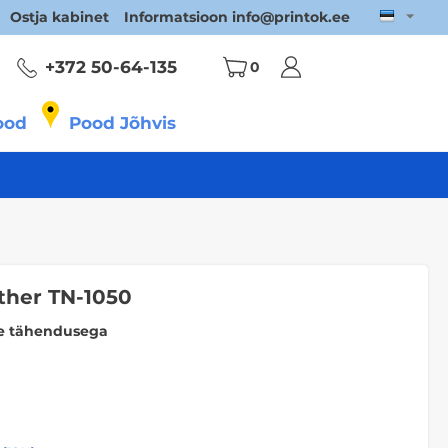
Ostja kabinet
Informatsioon info@printok.ee
+372 50
-64-135
0
ood
Pood Jõhvis
her TN-1050
vse tähendusega