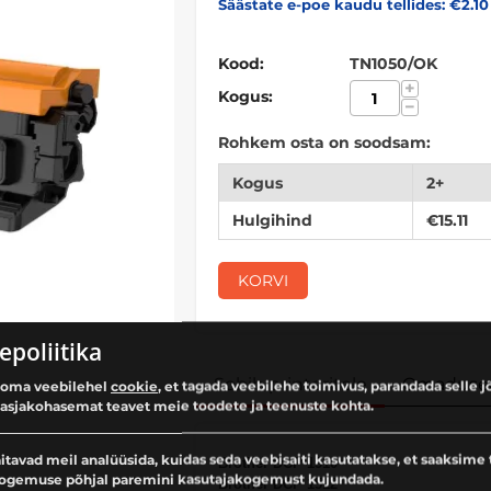
Säästate e-poe kaudu tellides: €
2.10
Kood:
TN1050/OK
+
Kogus:
−
Rohkem osta on soodsam:
Kogus
2+
Hulgihind
€
15.11
KORVI
epoliitika
Sobib printeritele
Omaduse
oma veebilehel
cookie
, et tagada veebilehe toimivus, parandada selle j
 asjakohasemat teavet meie toodete ja teenuste kohta.
itavad meil analüüsida, kuidas seda veebisaiti kasutatakse, et saaksime 
Brother DCP 1510
ogemuse põhjal paremini kasutajakogemust kujundada.
Brother DCP 1512