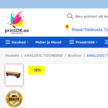
Pood-Töökoda Ta
Kaubad
Paber ja Muud
Presstrükk
Pealeht
/
ANALOOG TOONERID
/
Brother
/
ANALOOG TO
- 12%