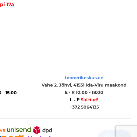
pi 17a
toonerikeskus.ee
Vahe 2, Jõhvi, 41531 Ida-Viru maakond
E - R 10:00 - 18:00
0 - 15:00
S
L - P
uletud!
+372 5064135