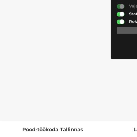
Vaj
Sta
Rek
Pood-töökoda Tallinnas