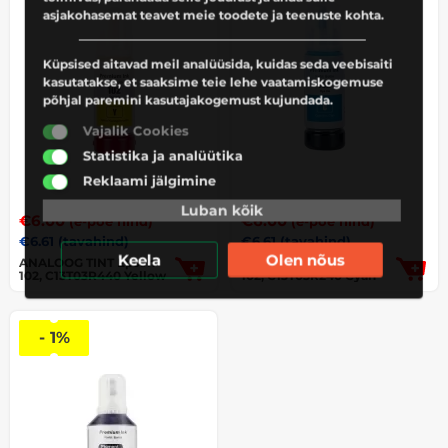
asjakohasemat teavet meie toodete ja teenuste kohta.
Küpsised aitavad meil analüüsida, kuidas seda veebisaiti
kasutatakse, et saaksime teie lehe vaatamiskogemuse
põhjal paremini kasutajakogemust kujundada.
Vajalik Cookies
Statistika ja analüütika
Reklaami jälgimine
Luban kõik
€
6.00
€
6.00
(e-poe hind)
(e-poe hind)
€
6.61
(tavahind)
€
6.61
(tavahind)
Keela
Olen nõus
ANALOOG TINT Epson
ANALOOG TINT Epson
102, C13T03R440 Yellow
102, C13T03R240 Cyan
- 1%