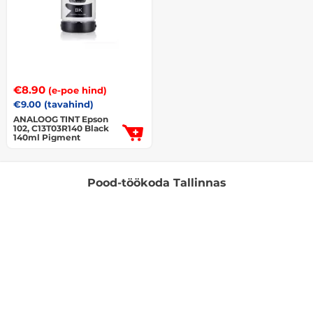
€
8.90
(e-poe hind)
€
9.00
(tavahind)
ANALOOG TINT Epson
102, C13T03R140 Black
140ml Pigment
Pood-töökoda Tallinnas