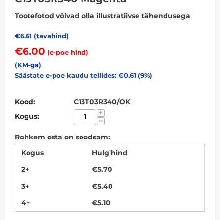
Tootefotod võivad olla illustratiivse tähendusega
€
6.61
(tavahind)
€
6.00
(e-poe hind)
(KM-ga)
Säästate e-poe kaudu tellides: €
0.61
(
9
%)
Kood:
C13T03R340/OK
+
Kogus:
−
Rohkem osta on soodsam:
Kogus
Hulgihind
2+
€
5.70
3+
€
5.40
4+
€
5.10