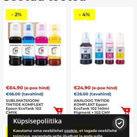
- 2%
- 4%
€
64.90
€
24.90
(e-poe hind)
(e-poe hind)
€
66.00
(tavahind)
€
26.00
(tavahind)
SUBLIMATSIOONI
ANALOOG TINTIDE
TINTIDE KOMPLEKT
KOMPLEKT Epson
Epson EcoTank 102
EcoTank 102 140ml
CMYK
Pigment + 102 CMY
Küpsisepoliitika
Kasutame oma veebilehel
cookie
, et tagada veebilehe
- 9%
- 9%
toimivus, parandada selle jõudlust ja anda sulle