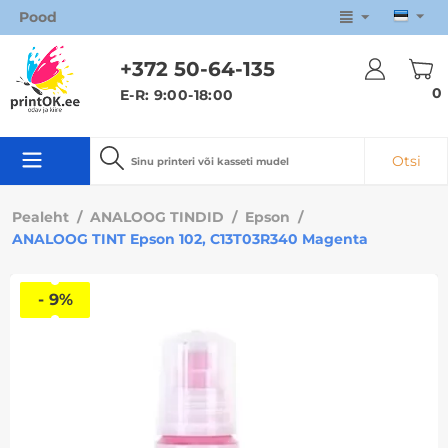
Pood
+372 50
-64-135
0
E-R: 9:00-18:00
Otsi
Pealeht
/
ANALOOG TINDID
/
Epson
/
ANALOOG TINT Epson 102, C13T03R340 Magenta
- 9%